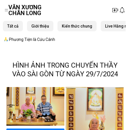
Skip
VĂN XƯƠNG
to
CHÂN LONG
content
Tất cả
Giới thiệu
Kiến thức chung
Live Hằng ng
Tâm Bồ
HÌNH ẢNH TRONG CHUYẾN THẦY
VÀO SÀI GÒN TỪ NGÀY 29/7/2024