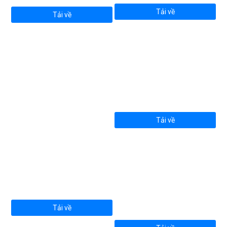
Tải về
Tải về
Tải về
Tải về