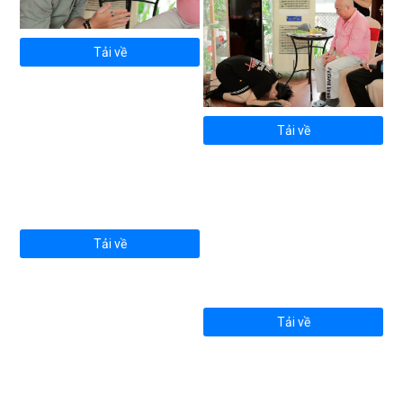
Tải về
Tải về
Tải về
Tải về