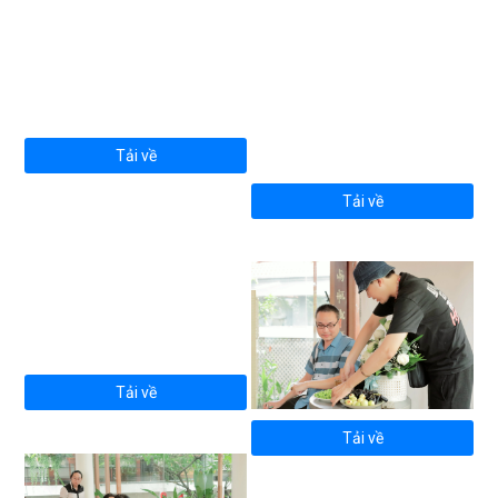
Tải về
Tải về
Tải về
Tải về