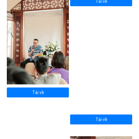
Tải về
Tải về
Tải về