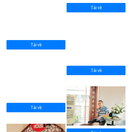
Tải về
Tải về
Tải về
Tải về