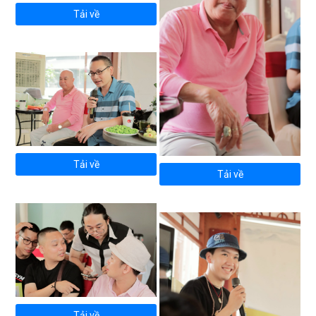
Tải về
Tải về
Tải về
Tải về