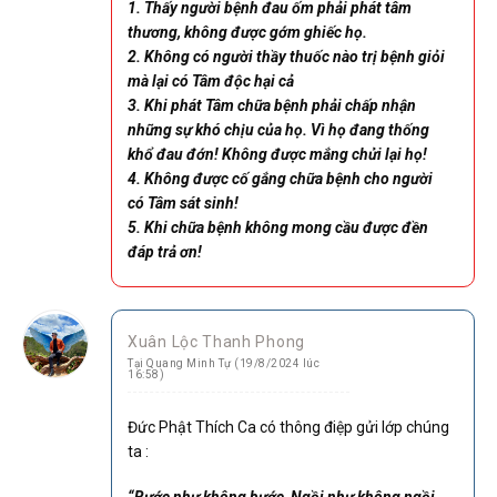
1. Thấy người bệnh đau ốm phải phát tâm
thương, không được gớm ghiếc họ.
2. Không có người thầy thuốc nào trị bệnh giỏi
mà lại có Tâm độc hại cả
3. Khi phát Tâm chữa bệnh phải chấp nhận
những sự khó chịu của họ. Vì họ đang thống
khổ đau đớn! Không được mắng chửi lại họ!
4. Không được cố gắng chữa bệnh cho người
có Tâm sát sinh!
5. Khi chữa bệnh không mong cầu được đền
đáp trả ơn!
Xuân Lộc Thanh Phong
Tại Quang Minh Tự (19/8/2024 lúc
16:58)
Đức Phật Thích Ca có thông điệp gửi lớp chúng
ta :
“Bước như không bước, Ngồi như không ngồi,