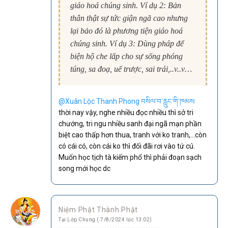
giáo hoá chúng sinh. Ví dụ 2: Bản
thân thật sự tức giận ngã cao nhưng
lại bảo đó là phương tiện giáo hoá
chúng sinh. Ví dụ 3: Dùng pháp để
biện hộ che lấp cho sự sống phóng
túng, sa đoạ, uế trược, sai trái,..v..v…
@Xuân Lộc Thanh Phong བསིལ་བ་རླུང་གི་ཁམས
thời nay vậy, nghe nhiều đọc nhiều thì sở tri
chướng, tri ngu nhiều sanh đại ngã mạn phần
biệt cao thấp hơn thua, tranh với ko tranh,…còn
có cái có, còn cái ko thì đối đãi rơi vào tứ cú.
Muốn học tịch tà kiếm phổ thì phải đoạn sạch
song mới học dc
Niệm Phật Thành Phật
Tại Lớp Chung ( 7/8/2024 lúc 13:02)