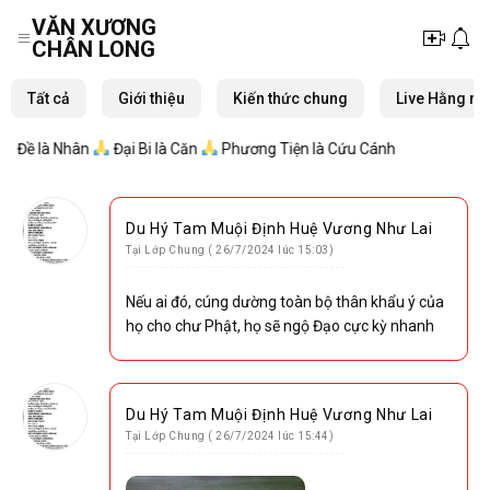
Skip
VĂN XƯƠNG
to
CHÂN LONG
content
Tất cả
Giới thiệu
Kiến thức chung
Live Hằng ng
 là Nhân
Đại Bi là Căn
Phương Tiện là Cứu Cánh
Du Hý Tam Muội Định Huệ Vương Như Lai
Tại Lớp Chung ( 26/7/2024 lúc 15:03)
Nếu ai đó, cúng dường toàn bộ thân khẩu ý của
họ cho chư Phật, họ sẽ ngộ Đạo cực kỳ nhanh
Du Hý Tam Muội Định Huệ Vương Như Lai
Tại Lớp Chung ( 26/7/2024 lúc 15:44)