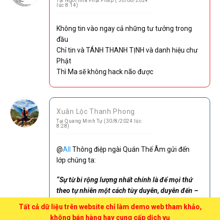
Tại Ngôi nhà Phật Pháp ( 30/08/2024
lúc 8:14)
Không tin vào ngay cả những tư tưởng trong
đầu
Chỉ tin và TÁNH THANH TỊNH và danh hiệu chư
Phật
Thì Ma sẽ không hack não được
Xuân Lộc Thanh Phong
Tại Quang Minh Tự (30/8/2024 lúc
8:28)
@
All
Thông điệp ngài Quán Thế Âm gửi đến
lớp chúng ta:
“Sự từ bi rộng lượng nhất chính là để mọi thứ
theo tự nhiên một cách tùy duyên, duyên đến –
duyên đi – duyên ở lại – như duyên”
Tất cả dữ liệu trên website chỉ làm demo web tham khảo,
không bán hàng hay cung cấp dịch vụ