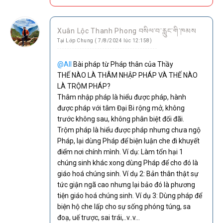
Xuân Lộc Thanh Phong བསིལ་བ་རླུང་གི་ཁམས
Tại Lớp Chung ( 7/8/2024 lúc 12:158)
@All
Bài pháp từ Pháp thân của Thầy
THẾ NÀO LÀ THÂM NHẬP PHÁP VÀ THẾ NÀO
LÀ TRỘM PHÁP?
Thâm nhập pháp là hiểu được pháp, hành
được pháp với tâm Đại Bi rộng mở, không
trước không sau, không phân biệt đối đãi.
Trộm pháp là hiểu được pháp nhưng chưa ngộ
Pháp, lại dùng Pháp để biện luận che đi khuyết
điểm nơi chính mình. Ví dụ: Làm tổn hại 1
chúng sinh khác xong dùng Pháp để cho đó là
giáo hoá chúng sinh. Ví dụ 2: Bản thân thật sự
tức giận ngã cao nhưng lại bảo đó là phương
tiện giáo hoá chúng sinh. Ví dụ 3: Dùng pháp để
biện hộ che lấp cho sự sống phóng túng, sa
đoạ, uế trược, sai trái,..v..v…