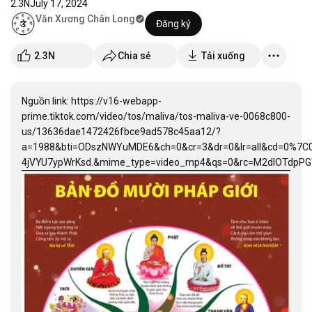
2.3N
July 17, 2024
Văn Xương Chân Long
Đăng ký
2.3N
Chia sẻ
Tải xuống
Nguồn link: https://v16-webapp-
prime.tiktok.com/video/tos/maliva/tos-maliva-ve-0068c800-
us/13636dae1472426fbce9ad578c45aa12/?
a=1988&bti=ODszNWYuMDE6&ch=0&cr=3&dr=0&lr=all&cd=0%7
4jVYU7ypWrKsd.&mime_type=video_mp4&qs=0&rc=M2dlOTdpPG