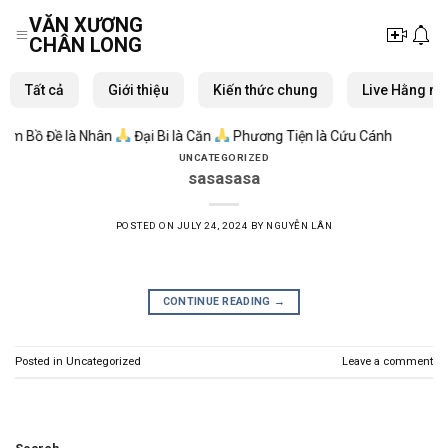
Skip
VĂN XƯƠNG
to
CHÂN LONG
content
Tất cả
Giới thiệu
Kiến thức chung
Live Hằng ng
AUTHOR ARCHIVES:
NGUYỄN LÂN
âm Bồ Đề là Nhân
Đại Bi là Căn
Phương Tiện là Cứu Cánh
UNCATEGORIZED
sasasasa
POSTED ON
JULY 24, 2024
BY
NGUYỄN LÂN
CONTINUE READING
→
Posted in
Uncategorized
Leave a comment