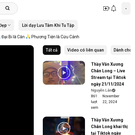
-
 Đẹp
Lời dạy Lưu Tâm Khi Tu Tập
 Bi là Căn
Phương Tiện là Cứu Cánh
Tất cả
Video có liên quan
Dành cho 
Thầy Văn Xương
Chân Long – Live
Stream tại Tiktok
ngày 21/11/2024
Nguyễn Lân
861
November
lượt
22, 2024
xem
Thầy Văn Xương
Chân Long khai thị
tại Tiktok ngày