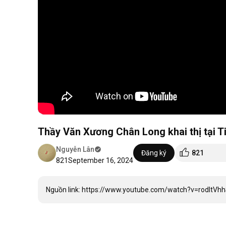
Thầy Văn Xương Chân Long khai thị tại T
Nguyễn Lân
Đăng ký
821
821
September 16, 2024
Nguồn link: https://www.youtube.com/watch?v=rodItVh