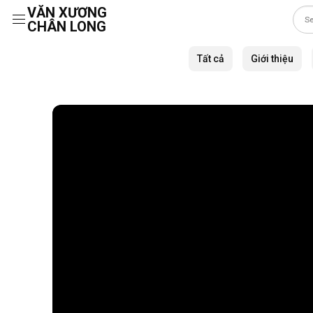
VĂN XƯƠNG
CHÂN LONG
Skip
to
Tất cả
Giới thiệu
content