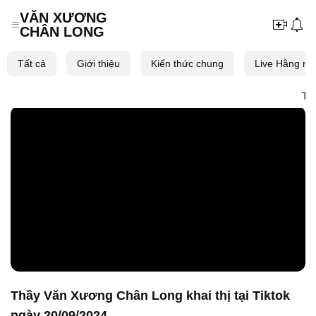
VĂN XƯƠNG
CHÂN LONG
Skip
to
Tất cả
Giới thiệu
Kiến thức chung
Live Hằng ng
content
Tâm
Thầy Văn Xương Chân Long khai thị tại Tiktok
ngày 20/09/2024