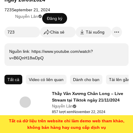
723
September 21, 2024
Nguyễn Lân
Đăng ký
723
Chia sẻ
Tải xuống
Nguồn link: https://www.youtube.com/watch?
v=B6QnH18wDpQ
Tất cả
Video có liên quan
Dành cho bạn
Tải lên gần 
Thầy Văn Xương Chân Long – Live
Stream tại Tiktok ngày 21/11/2024
Nguyễn Lân
857 lượt xem
November 22, 2024
Tất cả dữ liệu trên website chỉ làm demo web tham khảo,
Thầy Văn Xương Chân Long khai thị
không bán hàng hay cung cấp dịch vụ
tại Tiktok ngày 22/09/2024