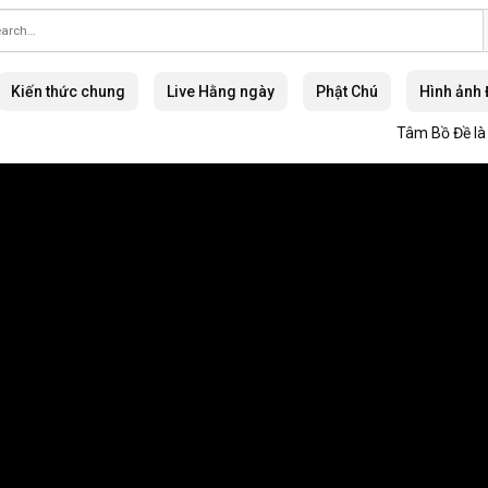
Kiến thức chung
Live Hằng ngày
Phật Chú
Hình ảnh
Tâm Bồ Đề là Nh