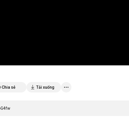
Chia sẻ
Tải xuống
tpG4fw