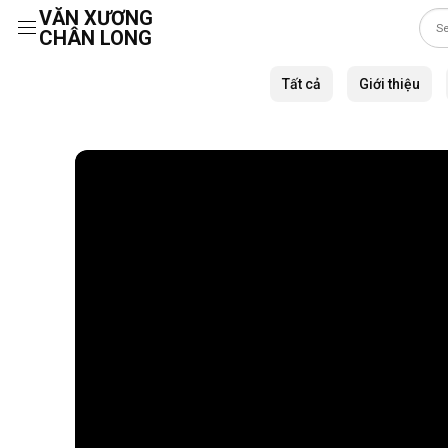
VĂN XƯƠNG
CHÂN LONG
Skip
to
Tất cả
Giới thiệu
content