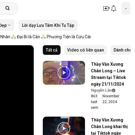
-
 Đẹp
Lời dạy Lưu Tâm Khi Tu Tập
ân
Đại Bi là Căn
Phương Tiện là Cứu Cánh
Tất cả
Video có liên quan
Dành cho 
Thầy Văn Xương
Chân Long – Live
Stream tại Tiktok
ngày 21/11/2024
Nguyễn Lân
863
November
lượt
22, 2024
xem
Thầy Văn Xương
Chân Long khai thị
tại Tiktok ngày