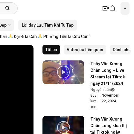
-
 Đẹp
Lời dạy Lưu Tâm Khi Tu Tập
n
Đại Bi là Căn
Phương Tiện là Cứu Cánh
Tất cả
Video có liên quan
Dành cho 
Thầy Văn Xương
Chân Long – Live
Stream tại Tiktok
ngày 21/11/2024
Nguyễn Lân
863
November
lượt
22, 2024
xem
Thầy Văn Xương
Chân Long khai thị
tại Tiktok ngày