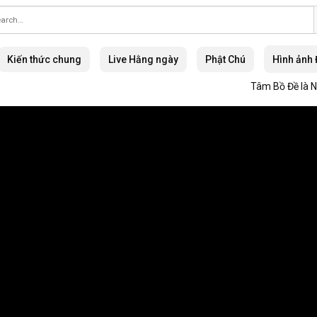
Kiến thức chung
Live Hằng ngày
Phật Chú
Hình ảnh
Tâm Bồ Đề là Nhâ