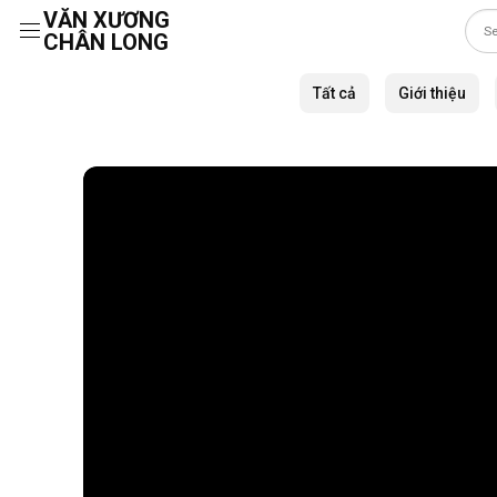
VĂN XƯƠNG
CHÂN LONG
Skip
to
Tất cả
Giới thiệu
content