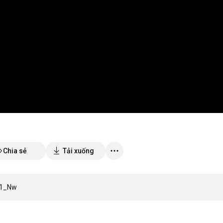
Chia sẻ
Tải xuống
a1_Nw