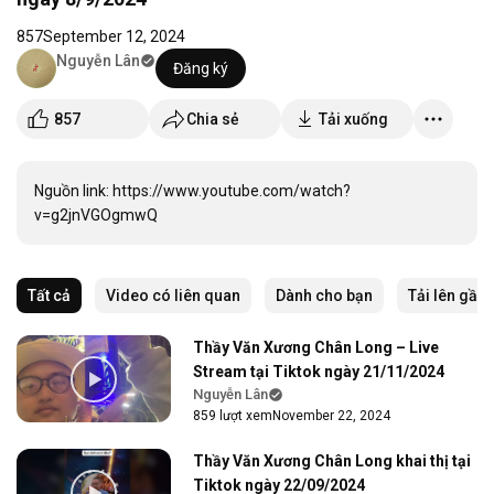
857
September 12, 2024
Nguyễn Lân
Đăng ký
857
Chia sẻ
Tải xuống
Nguồn link: https://www.youtube.com/watch?
v=g2jnVGOgmwQ
Tất cả
Video có liên quan
Dành cho bạn
Tải lên gần
Thầy Văn Xương Chân Long – Live
Stream tại Tiktok ngày 21/11/2024
Nguyễn Lân
859 lượt xem
November 22, 2024
Thầy Văn Xương Chân Long khai thị tại
Tiktok ngày 22/09/2024