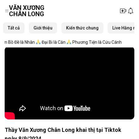
VĂN XƯƠNG
CHÂN LONG
Skip
to
Tất cả
Giới thiệu
Kiến thức chung
Live Hằng ng
content
m Bồ Đề là Nhân
Đại Bi là Căn
Phương Tiện là Cứu Cánh
Thầy Văn Xương Chân Long khai thị tại Tiktok
ngày 8/9/2024